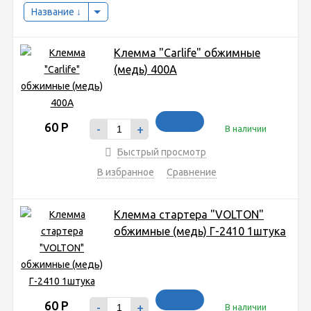
Название
Клемма "Carlife" обжимные
(медь) 400A
60
Р
-
+
В наличии
Быстрый просмотр
В избранное
Сравнение
Клемма стартера "VOLTON"
обжимные (медь) Г-2410 1штука
60
Р
-
+
В наличии