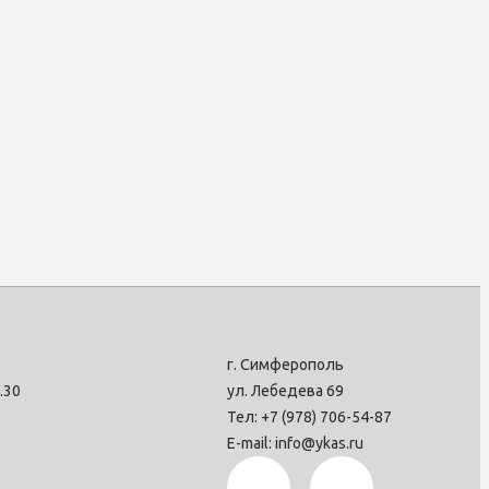
г. Симферополь
7.30
ул. Лебедева 69
Тел: +7 (978) 706-54-87
E-mail: info@ykas.ru