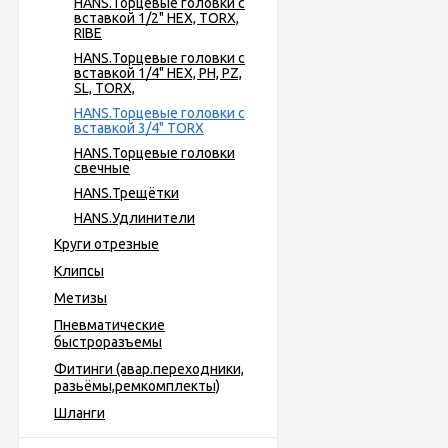
HANS.Торцевые головки с
вставкой 1/2" HEX, TORX,
RIBE
HANS.Торцевые головки с
вставкой 1/4" HEX, PH, PZ,
SL, TORX,
HANS.Торцевые головки с
вставкой 3/4" TORX
HANS.Торцевые головки
свечные
HANS.Трещётки
HANS.Удлинители
Круги отрезные
Клипсы
Метизы
Пневматические
быстроразъемы
Фитинги (авар.переходники,
разьёмы,ремкомплекты)
Шланги