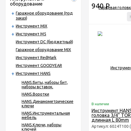
оборудование
940
Р
Гаражное оборудование (под
заказ)
Инструмент MIX
Инструмент М5
Инструмент DC (бюджетный)
Гаражное оборудование MIX
Инструмент RedMark
Инструмент GOODYEAR
Инструмент HANS
HANS.Биты, наборы бит,
наборы вставок.
HANS.Воротки
HANS.Динамометрические
В наличии
ключи
Инструмент HANS
HANS.Инструментальная
головка 3/4" TO
мебель
длинная L 80mm
HANS.Ключи, наборы
Артикул: 6024Т100 (
ключей