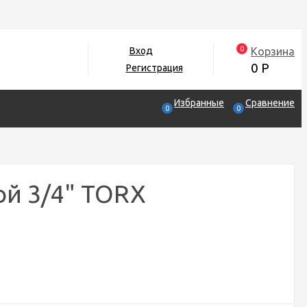
0
Корзина
Вход
0
Р
Регистрация
Избранные
Сравнение
0
0
ой 3/4" TORX