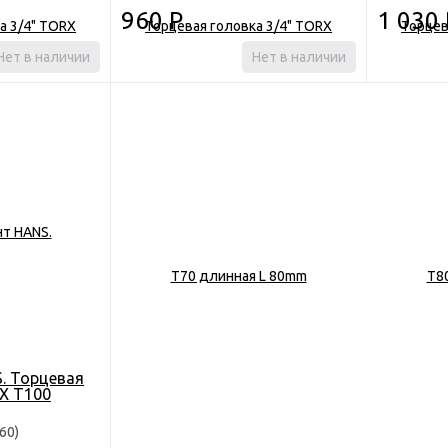
960
Р
1 030
Нет в наличии
Нет в наличии
. Торцевая
RX T100
60)