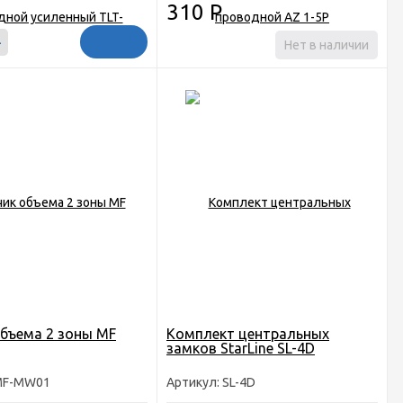
310
Р
+
Нет в наличии
бъема 2 зоны MF
Комплект центральных
замков StarLine SL-4D
 MF-MW01
Артикул: SL-4D