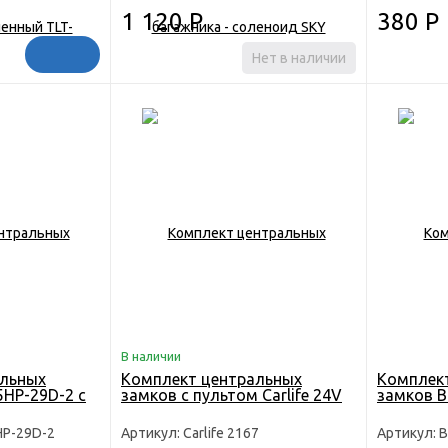
1 120
Р
380
Р
Нет в наличии
В наличии
альных
Комплект центральных
Комплек
5HP-29D-2 с
замков с пультом Carlife 24V
замков B
HP-29D-2
Артикул: Carlife 2167
Артикул: 