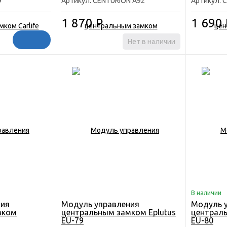
9
Артикул: CENTURION А92
Артикул: 
1 870
Р
1 690
Нет в наличии
В наличии
ния
Модуль управления
Модуль 
мком
центральным замком Eplutus
централь
EU-79
EU-80