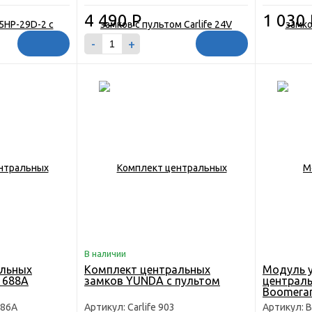
4 490
Р
1 030
-
+
В наличии
альных
Комплект центральных
Модуль 
 688A
замков YUNDA с пультом
централ
Boomeran
силового
686A
Артикул: Carlife 903
Артикул: 