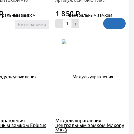
CENTURION A93
Артикул: CENTURION A95
Р
1 850
Р
-
+
Нет в наличии
управления
Модуль управления
ным замком Eplutus
центральным замком Maxony
MX-3