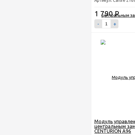
Артикул: Carlife 216
1 790
Р
-
+
Модуль управле
центральным за
CENTURION A96