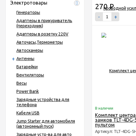
Электротовары
270
Р
Генераторы
-
+
Адаптеры в прикуриватель
(переходник)
Адаптеры в розетку 220V
Авточасы,Термометры
Автосканеры
Антенны
Батарейки
Вентиляторы
Весы
Power Bank
Зарядные устройства для
телефона
В наличии
Кабеля USB
Комплект центр
замков TLT-4DG-
Jump Starter для автомобиля
пультом
(автономный пуск)
Артикул: TLT-4DG-5
Зарядные устр-ва для авто