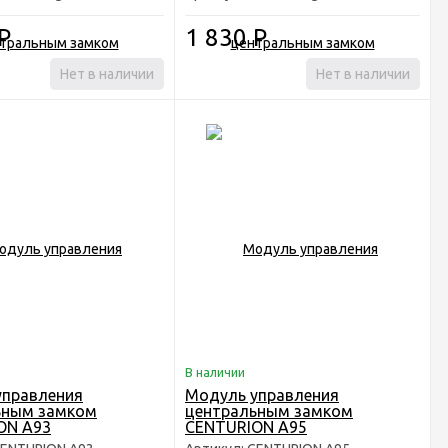
)
Р
1 830
Р
Нет в наличии
Нет в наличии
В наличии
управления
Модуль управления
ьным замком
центральным замком
ON A93
CENTURION A95