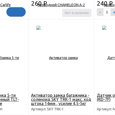
260
Р
240
Р
-
Нет в наличии
мка 5-ти
Активатор замка багажника -
Датчик о
нный TLT-
cоленоид SKY TRK-1 макс. ход
(RD-7F)
е
штока 14мм , усилие 4,5-5кг
-H
Артикул: SKY TRK-1
Артикул: