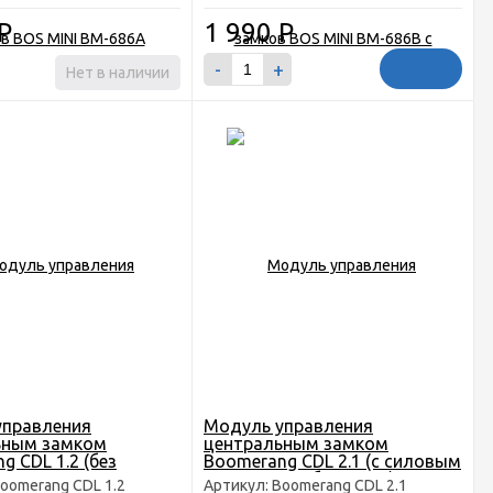
Р
1 990
Р
-
+
Нет в наличии
управления
Модуль управления
ьным замком
центральным замком
g CDL 1.2 (без
Boomerang CDL 2.1 (с силовым
 выхода на
выходом на багажник)
Boomerang CDL 1.2
Артикул: Boomerang CDL 2.1