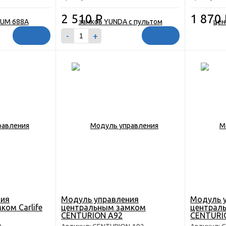
багажник
2 510
Р
1 870
-
+
ния
Модуль управления
Модуль 
ом Carlife
центральным замком
централ
CENTURION A92
CENTURI