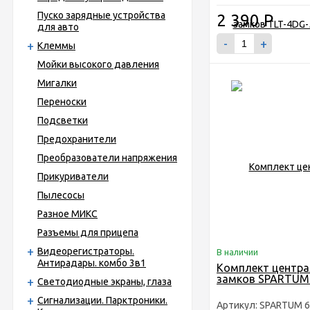
Пуско зарядные устройства
2 390
Р
для авто
-
+
Клеммы
Мойки высокого давления
Мигалки
Переноски
Подсветки
Предохранители
Преобразователи напряжения
Прикуриватели
Пылесосы
Разное МИКС
Разъемы для прицепа
Видеорегистраторы.
В наличии
Антирадары. комбо 3в1
Комплект центр
замков SPARTUM
Светодиодные экраны, глаза
Сигнализации. Парктроники.
Артикул: SPARTUM 