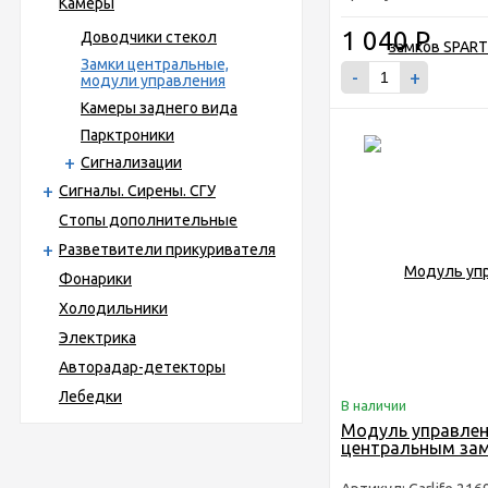
Камеры
1 040
Р
Доводчики стекол
Замки центральные,
-
+
модули управления
Камеры заднего вида
Парктроники
Сигнализации
Сигналы. Сирены. СГУ
Стопы дополнительные
Разветвители прикуривателя
Фонарики
Холодильники
Электрика
Авторадар-детекторы
Лебедки
В наличии
Модуль управле
центральным замк