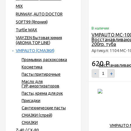
MIX
RUNWAY, AUTO DOCTOR
SOFT99 (Япония)
В наличии
Turtle WAX
VMPAUTO MC-10
VIAYZEN Бытовая химия
Восстанавливаю
(AROMA TOP LINE)
200гр. туба
VMPAUTO (СМАЗКИ)
Артикул: 1104 MC-10
Промывки, раскоксовка
620
Р
Косметика
-
+
Пасты притирочные
Масло для
ГУР,амортизаторов
Пасты, крема для рук
Присадки
Сантехнические пасты
СМАЗКИ (спрей)
СМАЗКИ
Z-40 / CX-80