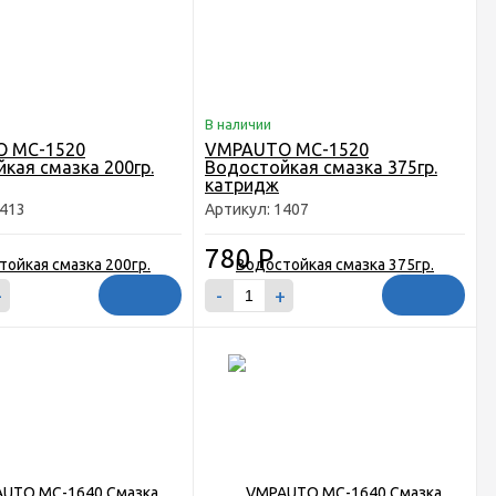
В наличии
 MC-1520
VMPAUTO MC-1520
кая смазка 200гр.
Водостойкая смазка 375гр.
катридж
1413
Артикул: 1407
780
Р
+
-
+