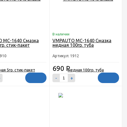
В наличии
 MC-1640 Смазка
VMPAUTO MC-1640 Смазка
гр. стик-пакет
медная 100гр. туба
1910
Артикул: 1912
690
Р
+
-
+