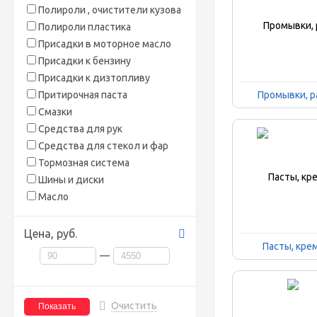
Полироли , очистители кузова
Полироли пластика
Присадки в моторное масло
Присадки к бензину
Присадки к дизтопливу
Притирочная паста
Промывки, р
Смазки
Средства для рук
Средства для стекол и фар
Тормозная система
Шины и диски
Масло
Цена,
руб.
Пасты, кре
—
Очистить