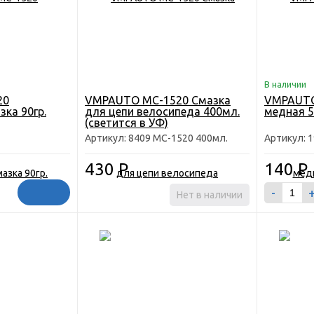
В наличии
20
VMPAUTO MC-1520 Смазка
VMPAUTO
ка 90гр.
для цепи велосипеда 400мл.
медная 5
(светится в УФ)
Артикул: 8409 MC-1520 400мл.
Артикул: 
430
Р
140
Р
-
Нет в наличии