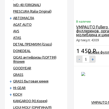
WD-40 (ORIGINAL)
FRESCURA (Italia Original)
АВТОМАСЛА
В наличии
AGAT AUTO
VMPAUTO Fullero
фуллеренов, орг
AVS
молибдена и цин
ATAS
Артикул: 4309
DETAIL ПРЕМИУМ (Grass)
1 450
Р
DONEDEAL
GIGAS антифризы (SOFT99)
-
+
Япония
GOODYEAR
GRASS
GRASS Бытовая химия
HI-GEAR
KOCH
KANGAROO (Ю.Корея)
LIQUI MOLY (ОРИГИНАЛ!)