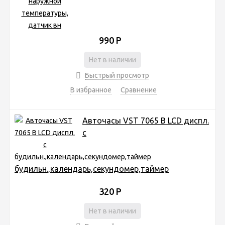
990
Р
Нет в наличии
Быстрый просмотр
В избранное
Сравнение
Авточасы VST 7065 B LCD диспл.
с
будильн.,календарь,секундомер,таймер
320
Р
Нет в наличии