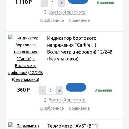
1 110
Р
-
+
В наличии
Быстрый просмотр
В избранное
Сравнение
Индикатор бортового
напряжения "Carlife", (
Вольтметр цифровой) 12/24В
(без упаковки)
360
Р
-
+
В наличии
Быстрый просмотр
В избранное
Сравнение
Термометр "AVS" (BT1)