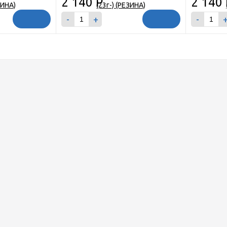
2 140
Р
2 140
-
+
-