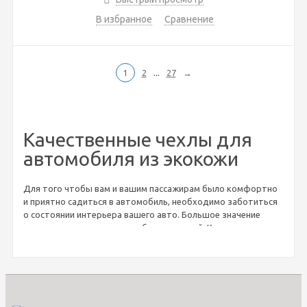
В избранное
Сравнение
...
1
2
27
→
Качественные чехлы для
автомобиля из экокожи
Для того чтобы вам и вашим пассажирам было комфортно
и приятно садиться в автомобиль, необходимо заботиться
о состоянии интерьера вашего авто. Большое значение
имеют
сиденья
, а точнее обивка сидений. Красивая и
практичная обивка будет отлично дополнять дизайн салона
автомобиля, а также подчеркнет вашу индивидуальность.
Если вы как раз подыскиваете качественные и не дорогие
автомобильные чехли из эко кожи, тогда рекомендуем вам
обратить внимание на предложение от известной компании.
«YKAS» - это надежный
поставщик
высококачественных