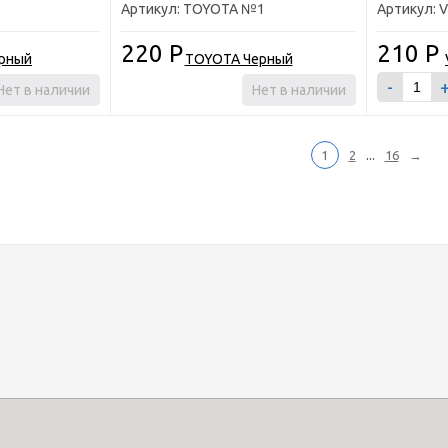
Артикул: TOYOTA №1
Артикул:
220
Р
210
Р
-
Нет в наличии
Нет в наличии
...
1
2
16
→