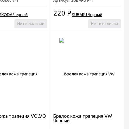
 SKODA №1
Артикул: SUBARU №1
220
Р
Нет в наличии
Нет в наличии
ожа трапеция VOLVO
Брелок кожа трапеция VW
Черный