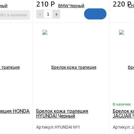
210
Р
220
Р
-
+
Нет в наличии
В наличии
апеция HONDA
Брелок кожа трапеция
Брелок к
HYUNDAI Черный
JAGUAR 
1
Артикул: HYUNDAI №1
Артикул: 