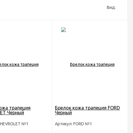
Вид:
ожа трапеция
Брелок кожа трапеция FORD
ET Черный
Черный
 CHEVROLET №1
Артикул: FORD №1