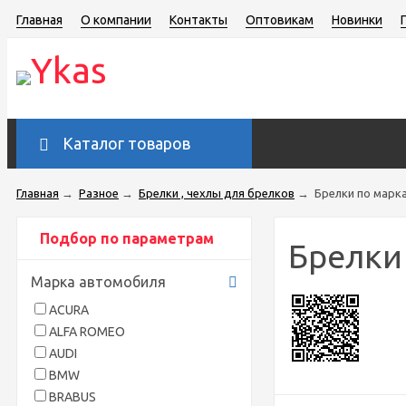
Главная
О компании
Контакты
Оптовикам
Новинки
Каталог товаров
Главная
→
Разное
→
Брелки , чехлы для брелков
→
Брелки по марк
Подбор по параметрам
Брелки
Марка автомобиля
ACURA
ALFA ROMEO
AUDI
BMW
BRABUS