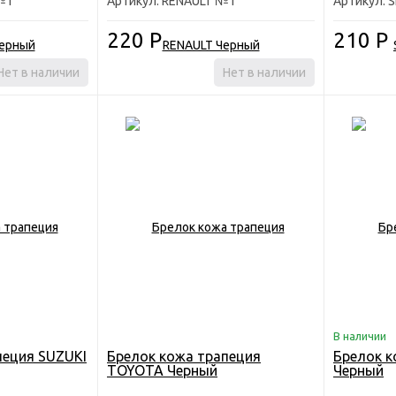
№1
Артикул: RENAULT №1
Артикул:
220
Р
210
Р
Нет в наличии
Нет в наличии
В наличии
пеция SUZUKI
Брелок кожа трапеция
Брелок к
TOYOTA Черный
Черный