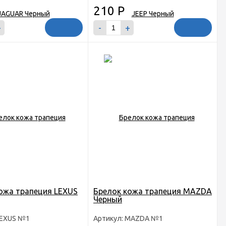
210
Р
+
-
+
ожа трапеция LEXUS
Брелок кожа трапеция MAZDA
Черный
LEXUS №1
Артикул: MAZDA №1