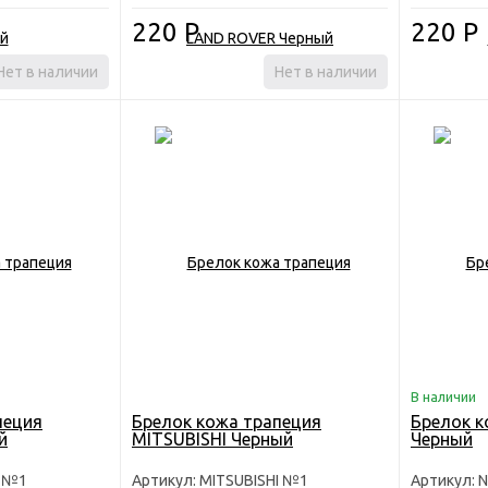
220
Р
220
Р
Нет в наличии
Нет в наличии
В наличии
пеция
Брелок кожа трапеция
Брелок к
й
MITSUBISHI Черный
Черный
S №1
Артикул: MITSUBISHI №1
Артикул: 