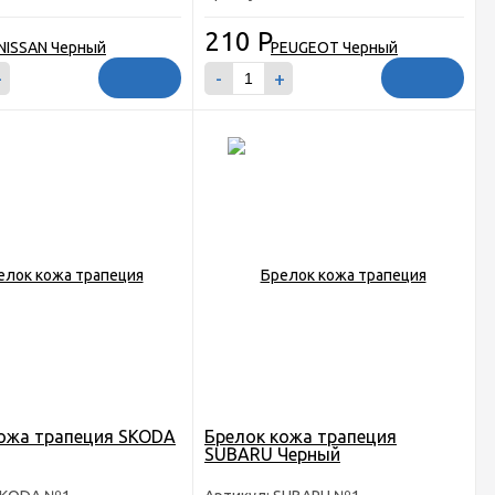
210
Р
+
-
+
ожа трапеция SKODA
Брелок кожа трапеция
SUBARU Черный