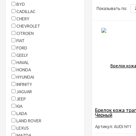
BYD
Показывать по:
CADILLAC
CHERY
CHEVROLET
CITROEN
FIAT
FORD
GEELY
HAVAL
HONDA
HYUNDAI
INFINITY
JAGUAR
JEEP
KIA
Брелок кожа тра
LADA
Черный
LAND ROVER
Артикул: AUDI №1
LEXUS
MAZDA