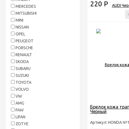
220
Р
MERCEDES
MITSUBISHI
MINI
NISSAN
OPEL
PEUGEOT
PORSCHE
RENAULT
SKODA
SUBARU
SUZUKI
TOYOTA
VOLVO
VW
AMG
Брелок кожа тр
FAW
Черный
LIFAN
Артикул: HONDA №
ZOTYE