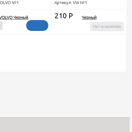
 VOLVO №1
Артикул: VW №1
210
Р
+
Нет в наличии