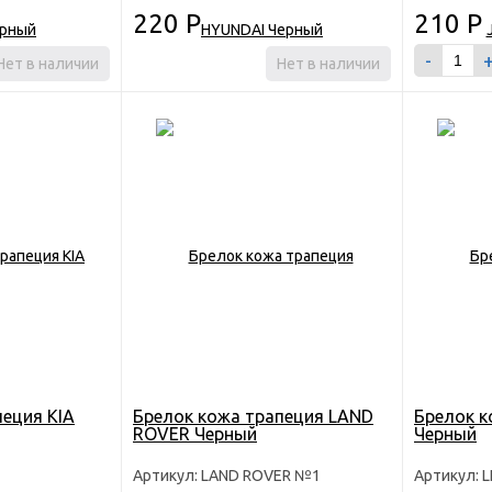
220
Р
210
Р
-
Нет в наличии
Нет в наличии
пеция KIA
Брелок кожа трапеция LAND
Брелок к
ROVER Черный
Черный
Артикул: LAND ROVER №1
Артикул: 