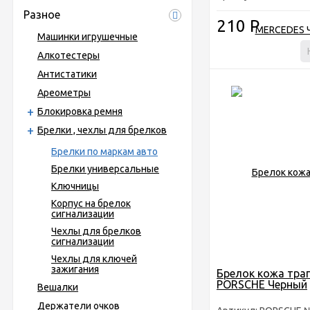
Разное
210
Р
Машинки игрушечные
Алкотестеры
Антистатики
Ареометры
Блокировка ремня
Брелки , чехлы для брелков
Брелки по маркам авто
Брелки универсальные
Ключницы
Корпус на брелок
сигнализации
Чехлы для брелков
сигнализации
Чехлы для ключей
зажигания
Брелок кожа тра
PORSCHE Черный
Вешалки
Держатели очков