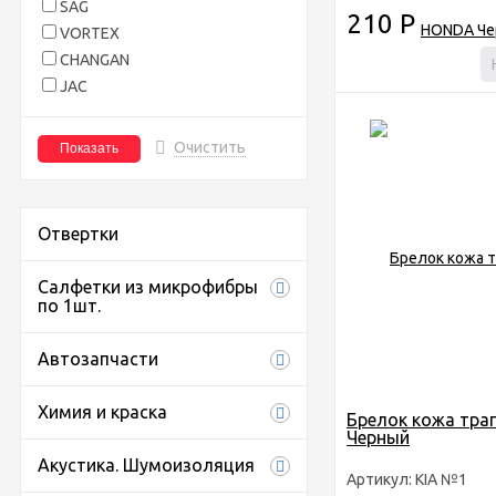
SAG
210
Р
VORTEX
CHANGAN
JAC
Очистить
Отвертки
Салфетки из микрофибры
по 1шт.
Автозапчасти
Химия и краска
Брелок кожа тра
Черный
Акустика. Шумоизоляция
Артикул: KIA №1