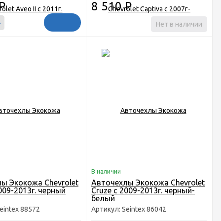
Р
8 510
Р
+
Нет в наличии
В наличии
ы Экокожа Chevrolet
Авточехлы Экокожа Chevrolet
009-2013г. черный
Cruze с 2009-2013г. черный-
белый
eintex 88572
Артикул: Seintex 86042