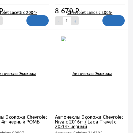
Р
8 670
Р
+
-
+
ы Экокожа Chevrolet
Авточехлы Экокожа Chevrolet
014г- черный РОМБ
Niva с 2016г- / Lada Travel с
2020г- черный