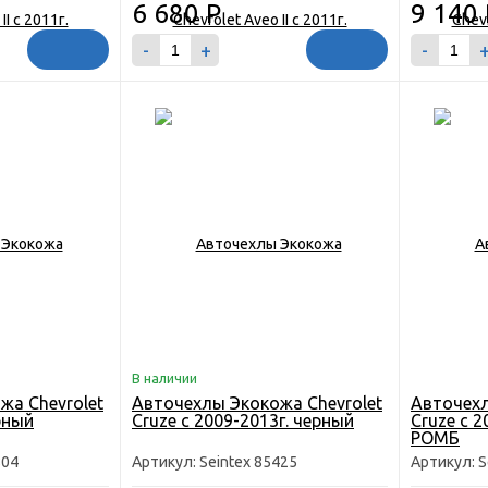
6 680
Р
9 140
-
+
-
В наличии
жа Chevrolet
Авточехлы Экокожа Chevrolet
Авточехл
рный
Cruze с 2009-2013г. черный
Cruze с 2
РОМБ
804
Артикул: Seintex 85425
Артикул: S