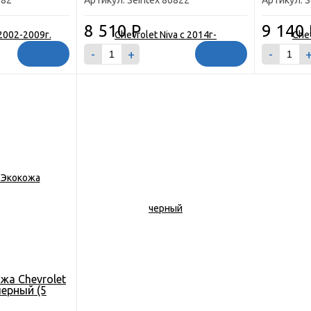
582
Артикул: Seintex 86822
Артикул: S
8 510
Р
9 140
-
+
-
жа Chevrolet
черный (5