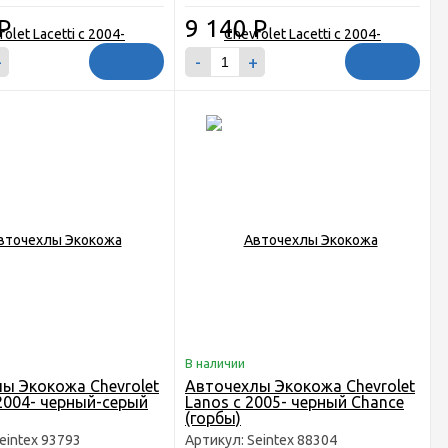
Р
9 140
Р
+
-
+
В наличии
ы Экокожа Chevrolet
Авточехлы Экокожа Chevrolet
 2004- черный-серый
Lanos с 2005- черный Chance
(горбы)
eintex 93793
Артикул: Seintex 88304