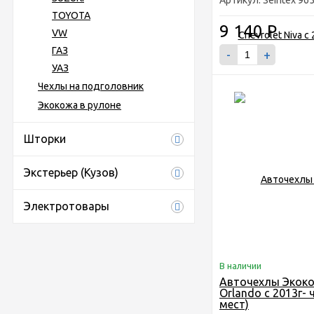
Артикул: Seintex 96
TOYOTA
9 140
Р
VW
ГАЗ
-
+
УАЗ
Чехлы на подголовник
Экокожа в рулоне
Шторки
Экстерьер (Кузов)
Электротовары
В наличии
Авточехлы Экоко
Orlando с 2013г- 
мест)