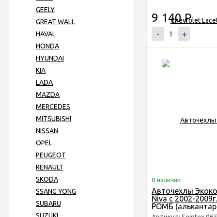
GEELY
9 140
Р
GREAT WALL
-
+
HAVAL
HONDA
HYUNDAI
KIA
LADA
MAZDA
MERCEDES
MITSUBISHI
NISSAN
OPEL
PEUGEOT
RENAULT
SKODA
В наличии
Авточехлы Экоко
SSANG YONG
Niva с 2002-2009г
SUBARU
РОМБ (алькантар
SUZUKI