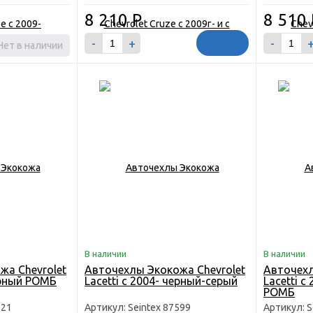
8 210
Р
8 510
-
+
-
Нет в наличии
В наличии
В наличии
жа Chevrolet
Авточехлы Экокожа Chevrolet
Авточехл
черный РОМБ
Lacetti с 2004- черный-серый
Lacetti с
РОМБ
221
Артикул: Seintex 87599
Артикул: S