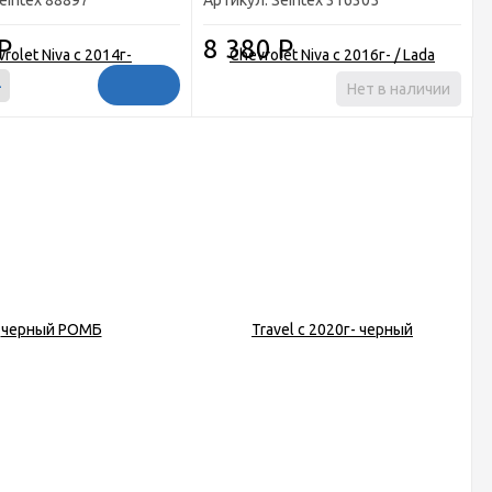
eintex 88897
Артикул: Seintex 316305
Р
8 380
Р
+
Нет в наличии