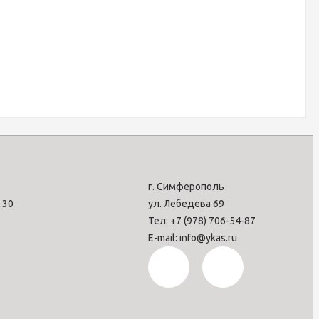
г. Симферополь
7.30
ул. Лебедева 69
Тел: +7 (978) 706-54-87
E-mail: info@ykas.ru