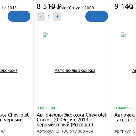
8 510
Р
9 140
-
+
В наличии
В наличии
жа Chevrolet
Авточехлы Экокожа Chevrolet
Авточехл
г. черный-
Cruze с 2009г- и с 2013г-
Lacetti с
черный-серый (Premium)
147
Артикул: CF 130 618 060 404
Артикул: S