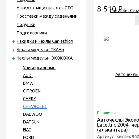
8 510
Р
Накидка защитная для СТО
Проставки между сиденьями
Подушки
Подголовники
Накидки и чехлы CarFashion
Чехлы модельн ТКАНЬ
Чехлы модельн. ЭКОКОЖА
Универсальные
AUDI
BMW
CITROEN
CHERY
CHEVROLET
В наличии
DAEWOO
Авточехлы Экоко
DATSUN
Lacetti с 2004- 
(алькантара)
FIAT
Артикул: Seintex 96
FORD