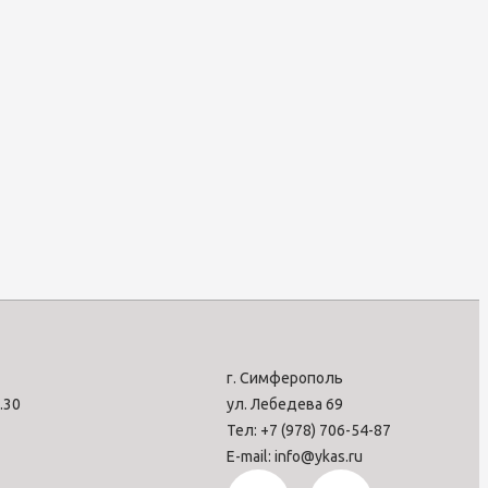
г. Симферополь
7.30
ул. Лебедева 69
Тел: +7 (978) 706-54-87
E-mail: info@ykas.ru