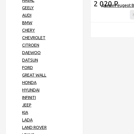
HAVAL
2 020
Р
GEELY
AUDI
BMW
CHERY
CHEVROLET
CITROEN
DAEWOO
DATSUN
FORD
GREAT WALL
HONDA
HYUNDAI
INFINITI
JEEP
KIA
LADA
LAND ROVER