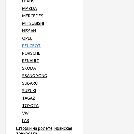
LEXUS
MAZDA
MERCEDES
MITSUBISHI
NISSAN
OPEL
PEUGEOT
PORSCHE
RENAULT
SKODA
SSANG YONG
SUBARU
SUZUKI
TAGAZ
TOYOTA
VW
ГАЗ
Шторки на ролете, иранская
тонировка