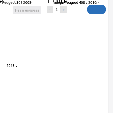
Р
1 780
Р
-
+
Нет в наличии