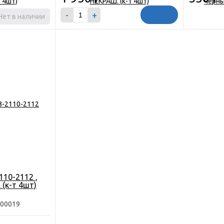
-
+
Нет в наличии
110-2112 ,
 (к-т 4шт)
Р00019