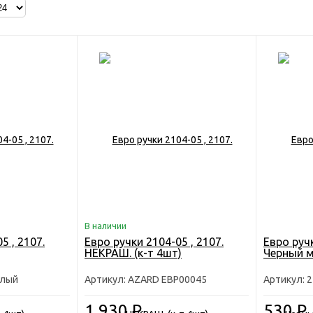
В наличии
5 , 2107.
Евро ручки 2104-05 , 2107.
Евро ручк
НЕКРАШ. (к-т 4шт)
Черный м
елый
Артикул: AZARD ЕВР00045
Артикул: 
1 930
Р
530
Р