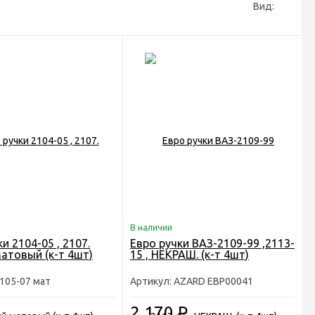
Вид:
В наличии
и 2104-05 , 2107.
Евро ручки ВАЗ-2109-99 ,2113-
атовый (к-т 4шт)
15 , НЕКРАШ. (к-т 4шт)
2105-07 мат
Артикул: AZARD ЕВР00041
2 170
Р