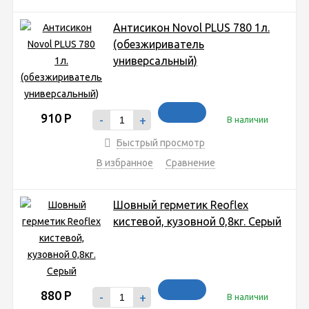
Антисикон Novol PLUS 780 1л.
(обезжириватель
универсальный)
910
Р
-
+
В наличии
Быстрый просмотр
В избранное
Сравнение
Шовный герметик Reoflex
кистевой, кузовной 0,8кг. Серый
880
Р
-
+
В наличии