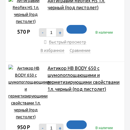
Антигравий Reoflex HS 1л.
черный (под пистолет)
570
Р
-
+
В наличии
Быстрый просмотр
В избранное
Сравнение
Антикор HB BODY 650 с
шумопоглощающими и
герметизирующими свойствами
1л. черный (под пистолет)
950
Р
-
+
В наличии