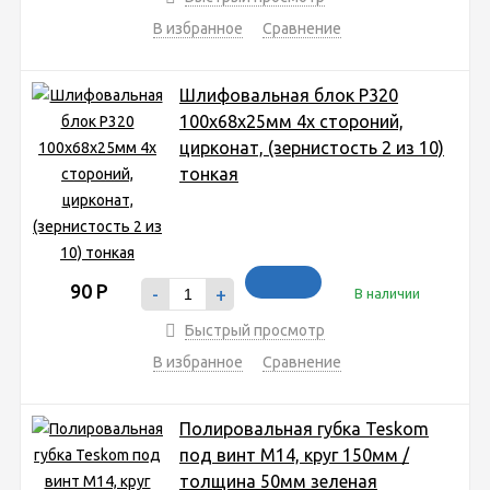
В избранное
Сравнение
Шлифовальная блок P320
100x68x25мм 4х стороний,
цирконат, (зернистость 2 из 10)
тонкая
90
Р
-
+
В наличии
Быстрый просмотр
В избранное
Сравнение
Полировальная губка Teskom
под винт М14, круг 150мм /
толщина 50мм зеленая