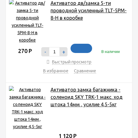
Активатор дв/замка 5-ти
проводной усиленный TLT-5PM-
8-H в коробке
270
Р
-
+
В наличии
Быстрый просмотр
В избранное
Сравнение
Активатор замка багажника -
cоленоид SKY TRK-1 макс. ход
штока 14мм , усилие 4,5-5кг
1 120
Р