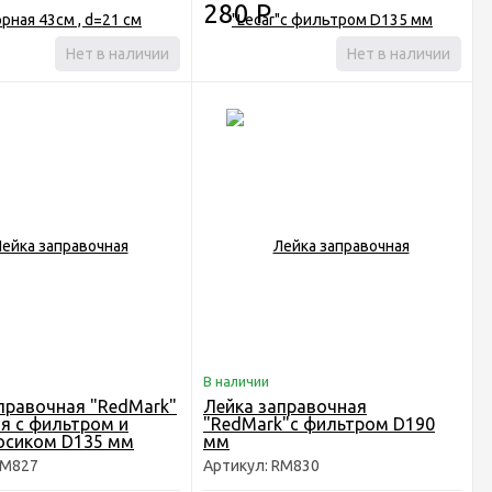
280
Р
Нет в наличии
Нет в наличии
В наличии
правочная "RedMark"
Лейка заправочная
я с фильтром и
"RedMark"с фильтром D190
осиком D135 мм
мм
RM827
Артикул: RM830