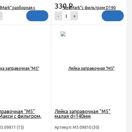
330
Р
+
-
+
правочная "М5"
Лейка заправочная "М5"
Макси с фильтром,
малая d=140мм
5 09811 (15)
Артикул: М5 09810 (30)