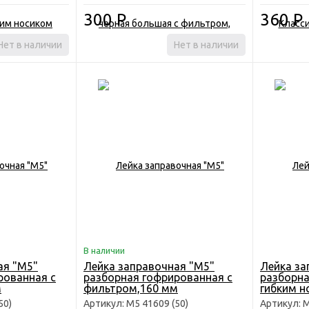
300
Р
360
Р
Нет в наличии
Нет в наличии
В наличии
ая "М5"
Лейка заправочная "М5"
Лейка за
рованная с
разборная гофрированная с
разборна
м
фильтром,160 мм
гибким н
50)
Артикул: М5 41609 (50)
Артикул: М