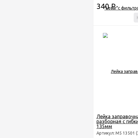
340
Р
Лейка заправочн
разборная с гиб
135мм
Артикул: M5 13501 (