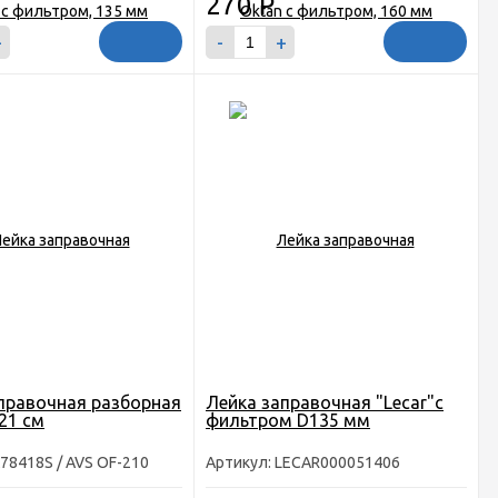
270
Р
+
-
+
правочная разборная
Лейка заправочная "Lecar"с
=21 см
фильтром D135 мм
78418S / AVS OF-210
Артикул: LECAR000051406