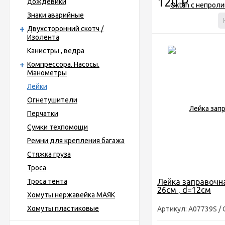
120
Р
дождевики
Знаки аварийные
Двухсторонний скотч /
Изолента
Канистры , ведра
Компрессора. Насосы.
Манометры
Лейки
Огнетушители
Перчатки
Сумки техпомощи
Ремни для крепления багажа
Стяжка груза
Троса
Троса тента
Лейка заправочн
26см , d=12см
Хомуты нержавейка МАЯК
Хомуты пластиковые
Артикул: A07739S / 