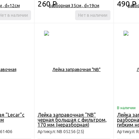
260
Р
490
Р
Нет в наличии
Нет в наличии
В наличии
я "Lecar"с
Лейка заправочная "NB"
Лейка за
мм
черная большая с фильтром,
разборна
170 мм (неразборная)
гибким н
061406
Артикул: NB 05256 (25)
Артикул: 