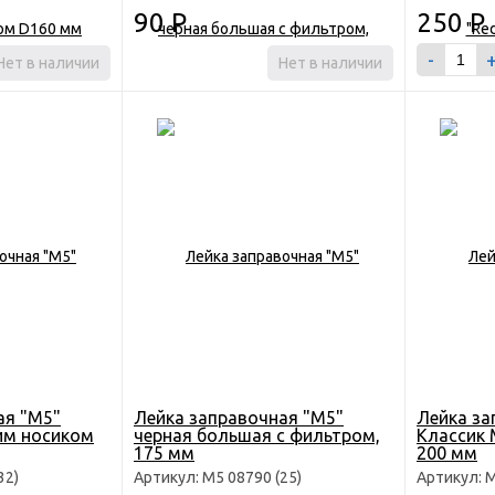
90
Р
250
Р
-
Нет в наличии
Нет в наличии
ая "М5"
Лейка заправочная "М5"
Лейка за
ким носиком
черная большая с фильтром,
Классик 
175 мм
200 мм
32)
Артикул: М5 08790 (25)
Артикул: М