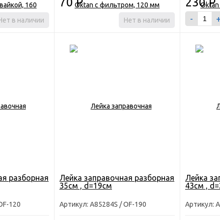
70
Р
230
Р
-
Нет в наличии
Нет в наличии
ая разборная
Лейка заправочная разборная
Лейка за
35см , d=19см
43см , d
OF-120
Артикул: A85284S / OF-190
Артикул: A