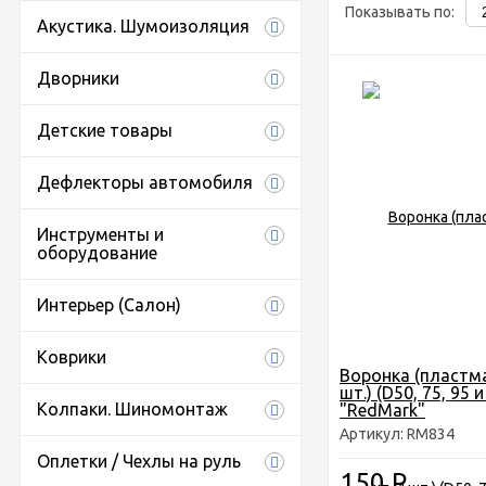
Показывать по:
Акустика. Шумоизоляция
Дворники
Детские товары
Дефлекторы автомобиля
Инструменты и
оборудование
Интерьер (Салон)
Коврики
Воронка (пластма
шт.) (D50, 75, 95 
Колпаки. Шиномонтаж
"RedMark"
Артикул: RM834
Оплетки / Чехлы на руль
150
Р