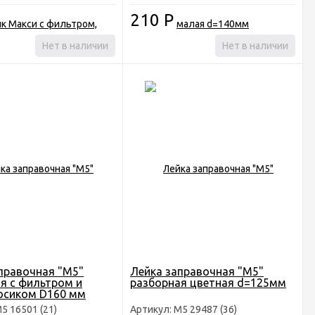
210
Р
Нет в наличии
Нет в наличии
правочная "М5"
Лейка заправочная "М5"
я с фильтром и
разборная цветная d=125мм
осиком D160 мм
5 16501 (21)
Артикул: М5 29487 (36)