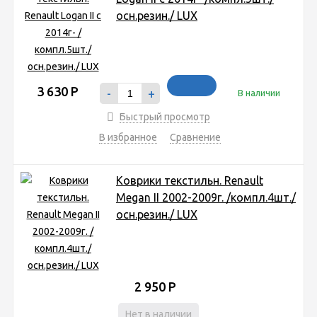
осн.резин./ LUX
3 630
Р
-
+
В наличии
Быстрый просмотр
В избранное
Сравнение
Коврики текстильн. Renault
Megan II 2002-2009г. /компл.4шт./
осн.резин./ LUX
2 950
Р
Нет в наличии