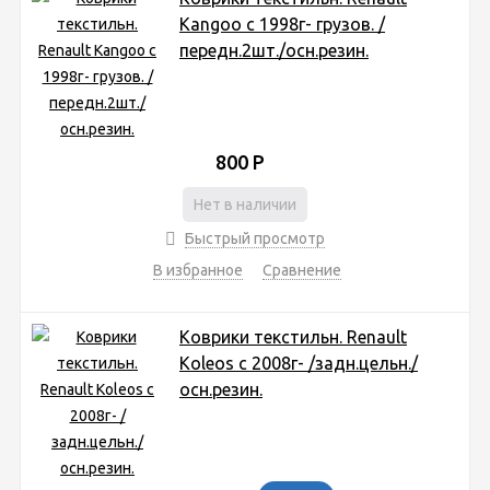
Kangoo с 1998г- грузов. /
передн.2шт./осн.резин.
800
Р
Нет в наличии
Быстрый просмотр
В избранное
Сравнение
Коврики текстильн. Renault
Koleos с 2008г- /задн.цельн./
осн.резин.