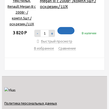
Megan III c 2008г- /компл.5шт./
осн.резин./ LUX
3 820
Р
-
+
В наличии
Быстрый просмотр
В избранное
Сравнение
Политика персональных данных