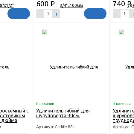
600
Р
740
Р
-
+
-
В наличии
В наличии
росъемный с
Удлинитель гибкий для
Удлините
востовиком
шуруповерта 30см.
шурупове
/4 дюйма
труднодо
0
Артикул: Carlife 881
Артикул: C