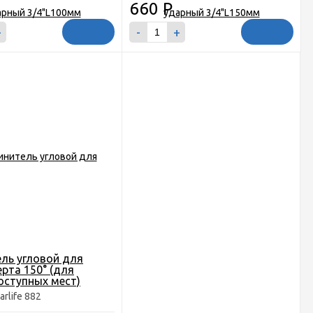
660
Р
+
-
+
ль угловой для
рта 150° (для
ступных мест)
arlife 882