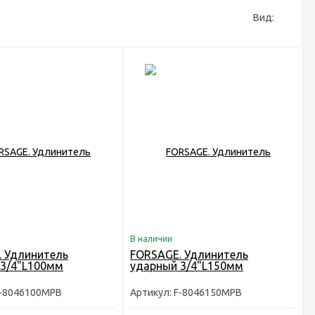
Вид:
В наличии
 Удлинитель
FORSAGE. Удлинитель
 3/4"L100мм
ударный 3/4"L150мм
F-8046100MPB
Артикул: F-8046150MPB