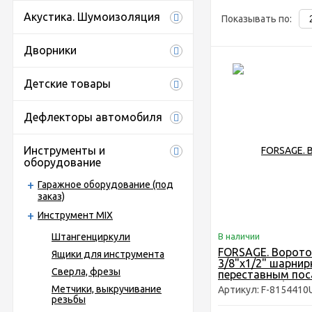
Акустика. Шумоизоляция
Показывать по:
Дворники
Детские товары
Дефлекторы автомобиля
Инструменты и
оборудование
Гаражное оборудование (под
заказ)
Инструмент MIX
Штангенциркули
В наличии
FORSAGE. Ворото
Ящики для инструмента
3/8"х1/2" шарнир
Сверла, фрезы
переставным по
квадратом (L-41
Метчики, выкручивание
Артикул: F-8154410
резьбы