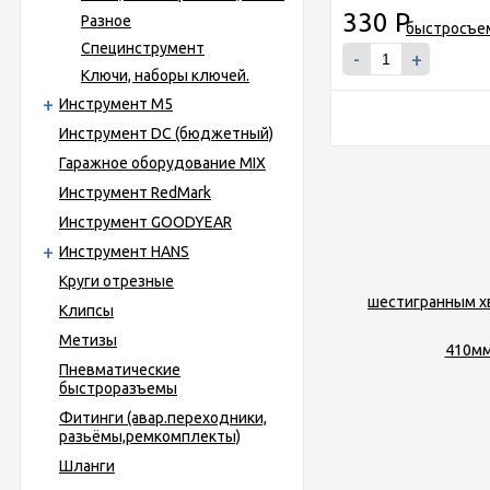
330
Р
Разное
Специнструмент
-
+
Ключи, наборы ключей.
Инструмент М5
Инструмент DC (бюджетный)
Гаражное оборудование MIX
Инструмент RedMark
Инструмент GOODYEAR
Инструмент HANS
Круги отрезные
Клипсы
Метизы
Пневматические
быстроразъемы
Фитинги (авар.переходники,
разьёмы,ремкомплекты)
Шланги