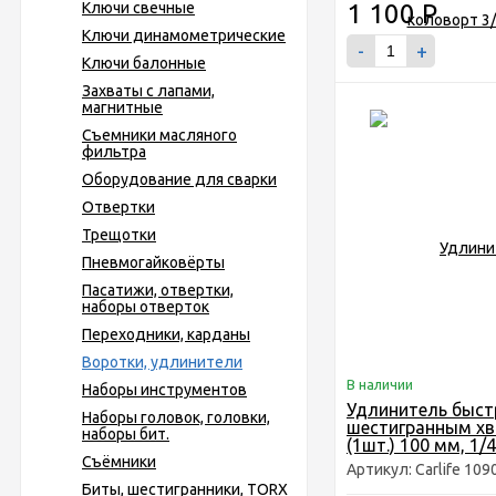
Ключи свечные
1 100
Р
Ключи динамометрические
-
+
Ключи балонные
Захваты с лапами,
магнитные
Съемники масляного
фильтра
Оборудование для сварки
Отвертки
Трещотки
Пневмогайковёрты
Пасатижи, отвертки,
наборы отверток
Переходники, карданы
Воротки, удлинители
В наличии
Наборы инструментов
Удлинитель быст
Наборы головок, головки,
шестигранным х
наборы бит.
(1шт.) 100 мм, 1
Съёмники
Артикул: Carlife 109
Биты, шестигранники, TORX