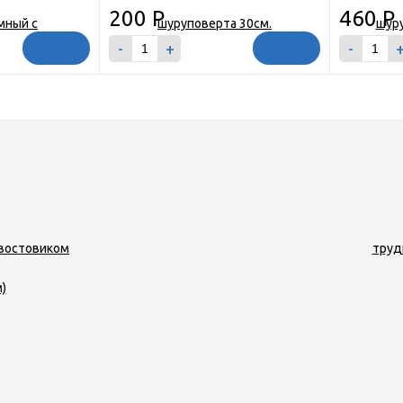
200
Р
460
Р
-
+
-