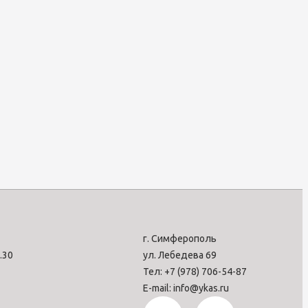
г. Симферополь
7.30
ул. Лебедева 69
Тел: +7 (978) 706-54-87
E-mail: info@ykas.ru