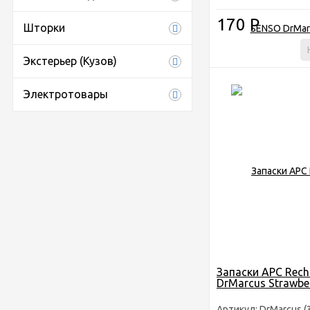
170
Р
Шторки
Экстерьер (Кузов)
Электротовары
Запаски АРС Rec
DrMarсus Strawbe
Артикул: DrMarсus (