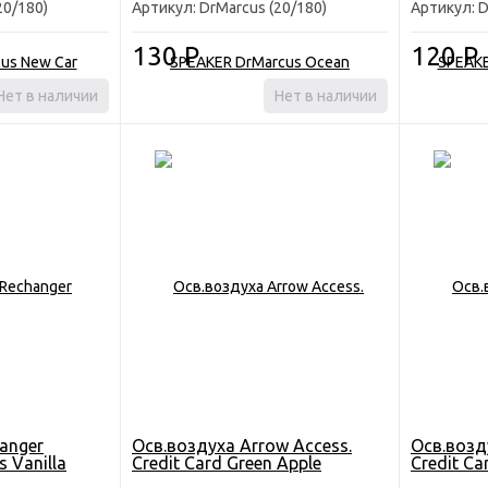
20/180)
Артикул: DrMarcus (20/180)
Артикул: D
130
Р
120
Р
Нет в наличии
Нет в наличии
anger
Осв.воздуха Arrow Access.
Осв.возд
 Vanilla
Credit Card Green Apple
Credit Ca