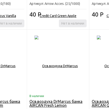
20/180)
Артикул: Arrow Acces. (25/1000)
Артикул: A
40
Р
40
Р
Нет в наличии
Нет в наличии
В наличии
rcus банка
Осв.воздуха DrMarcus банка
Осв.возд
um
AIRCAN Fresh Lemon
AIRCAN G