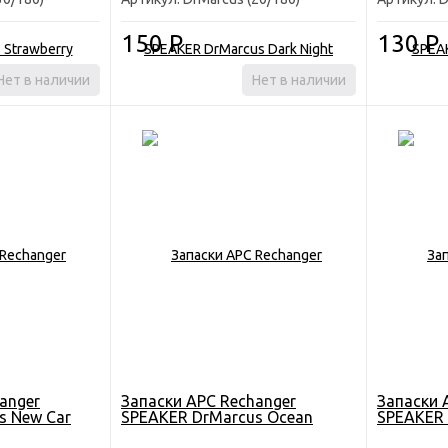
150
Р
130
Р
Нет в наличии
Нет в наличии
anger
Запаски АРС Rechanger
Запаски 
s New Car
SPEAKER DrMarcus Ocean
SPEAKER 