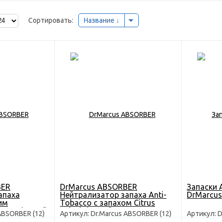
Сортировать:
Название
BER
DrMarcus ABSORBER
Запаски 
апаха
Нейтрализатор запаха Anti-
DrMarcus
им
Tobacco с запахом Citrus
том (150ml)
Splash (150ml)
ABSORBER (12)
Артикул: Dr.Marcus ABSORBER (12)
Артикул: D