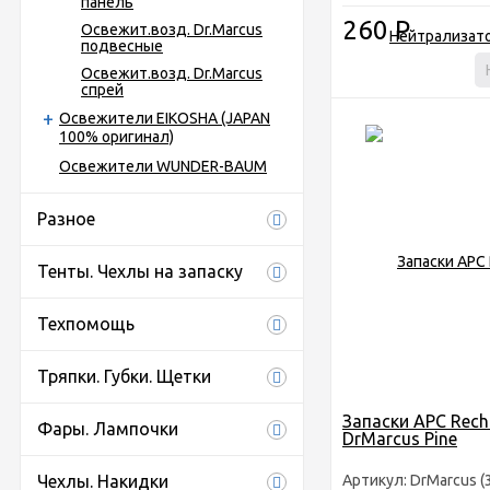
панель
260
Р
Освежит.возд. Dr.Marcus
подвесные
Освежит.возд. Dr.Marcus
спрей
Освежители EIKOSHA (JAPAN
100% оригинал)
Освежители WUNDER-BAUM
Разное
Тенты. Чехлы на запаску
Техпомощь
Тряпки. Губки. Щетки
Запаски АРС Rec
Фары. Лампочки
DrMarcus Pine
Чехлы. Накидки
Артикул: DrMarcus (