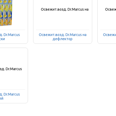
. Dr.Marcus
Освежит.возд. Dr.Marcus на
Освежит
ски
дефлектор
. Dr.Marcus
ей