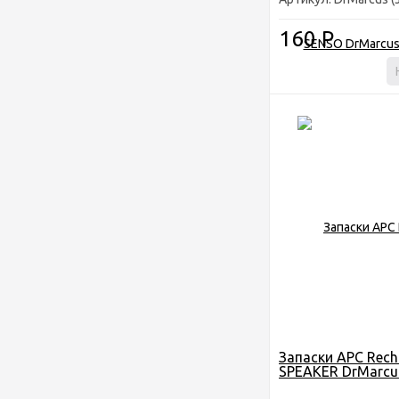
160
Р
Запаски АРС Rech
SPEAKER DrMarcu