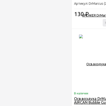
Артикул: DrMarcus (
130
Р
В наличии
Осв.воздуха DrMa
AIRCAN Bubble G