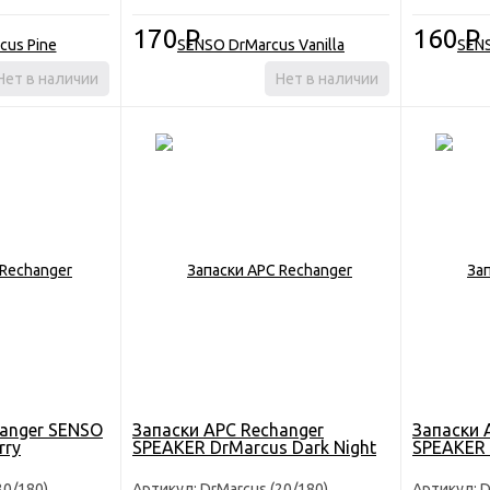
170
Р
160
Р
Нет в наличии
Нет в наличии
hanger SENSO
Запаски АРС Rechanger
Запаски 
rry
SPEAKER DrMarcus Dark Night
SPEAKER 
30/180)
Артикул: DrMarcus (20/180)
Артикул: D