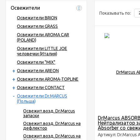
Освежители
Показывать по:
Освежители BRION
Освежители GRASS
Освежители AROMA CAR
(POLAND)
Освежители LITTLE JOE
человечки (Италия)
Освежители "MIX"
Освежители AREON
Освежители AROMA-TOPLINE
Освежители CONTACT
Освежители Dr.MARCUS
(Польша)
Освежит.возд. Dr.Marcus
запаски
DrMarcus ABSOR
Нейтрализатор з
Освежит.возд. Dr.Marcus на
Absorber со свеж
дефлектор
хлопковым арома
Артикул: Dr.Marcus 
Освежит.возд. Dr.Marcus на