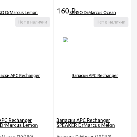
160
Р
Нет в наличии
Нет в наличии
АРС Rechanger
Запаски АРС Rechanger
DrMarcus Lemon
SPEAKER DrMarcus Melon
rMarcus (20/180)
Артикул: DrMarcus (20/180)