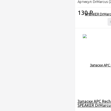
Артикул: DrMarcus (
130
Р
Запаски АРС Rech
SPEAKER DrMarcus