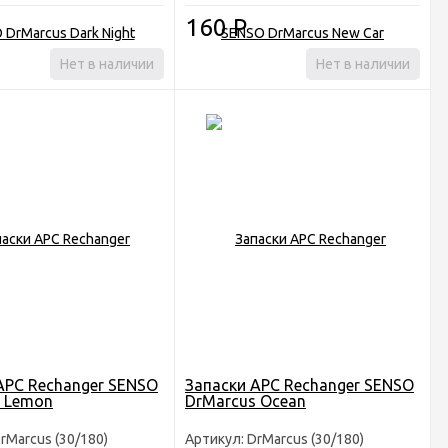
160
Р
Нет в наличии
Нет в наличии
АРС Rechanger SENSO
Запаски АРС Rechanger SENSO
 Lemon
DrMarсus Ocean
rMarcus (30/180)
Артикул: DrMarсus (30/180)