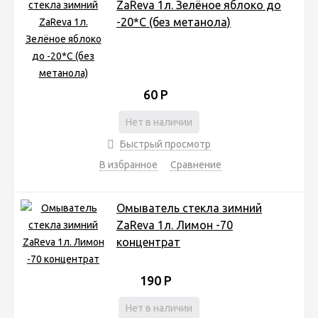
ZaReva 1л. Зелёное яблоко до
-20*С (без метанола)
60
Р
Нет в наличии
Быстрый просмотр
В избранное
Сравнение
Омыватель стекла зимний
ZaReva 1л. Лимон -70
концентрат
190
Р
Нет в наличии