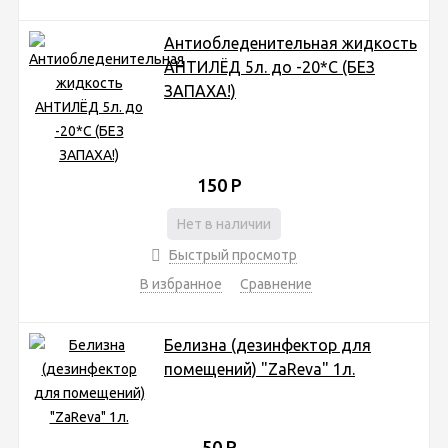
Антиобледенительная жидкость
АНТИЛЁД 5л. до -20*С (БЕЗ
ЗАПАХА!)
150
Р
Нет в наличии
Быстрый просмотр
В избранное
Сравнение
Белизна (дезинфектор для
помещений) "ZaReva" 1л.
50
Р