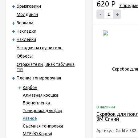
620
Р
Брызговики
-
+
Молдинги
Зеркала
Накладки
Наклейки
Насадки на глушитель
Обвесы
Отражатели , Знак табличка
TIR
Плёнка тонировочная
Карбон
Алмазная крошка
Бронепленка
В наличии
Тонировка для фар
Скребок для пок
Разное
3M Синий
Съемная тонировка
Артикул: Carlife 582
MTF (Ю.Корея)