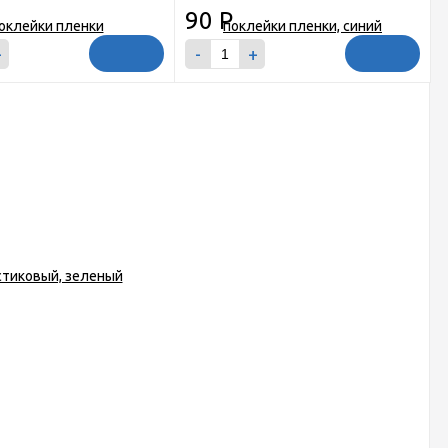
90
Р
+
-
+