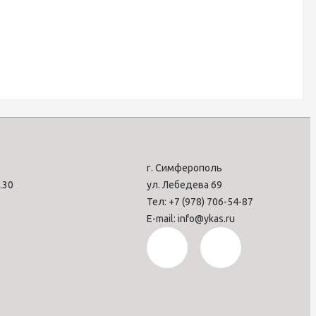
г. Симферополь
7.30
ул. Лебедева 69
Тел: +7 (978) 706-54-87
E-mail: info@ykas.ru