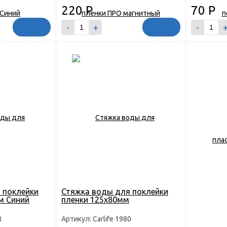
220
Р
70
Р
-
+
-
 поклейки
Стяжка воды для поклейки
м Синий
пленки 125х80мм
8
Артикул: Carlife 1980