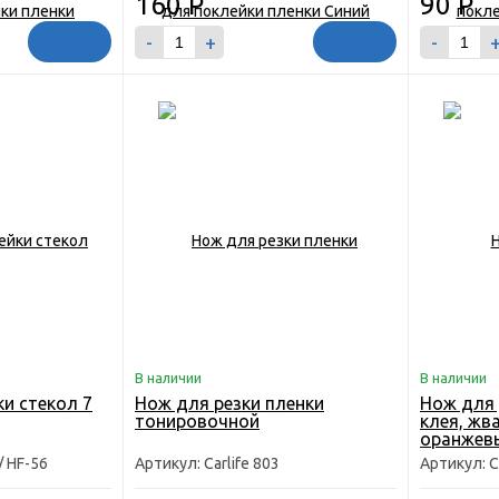
160
Р
90
Р
-
+
-
В наличии
В наличии
и стекол 7
Нож для резки пленки
Нож для 
тонировочной
клея, жв
оранжев
/ HF-56
Артикул: Carlife 803
Артикул: C