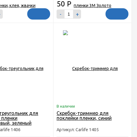
50
Р
+
-
+
В наличии
треугольник для
Скребок-триммер для
 пленки
поклейки пленки, синий
вый, зеленый
arlife 1406
Артикул: Carlife 1405