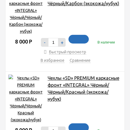
Чёрный/Карбон (экокожа/нубук)
8 000
Р
-
+
В наличии
Быстрый просмотр
В избранное
Сравнение
Чехлы «5D» PREMIUM каркасные
фронт «INTEGRAL» Чёрный/
Чёрный/Красный (экокожа/
нубук)
8 000
Р