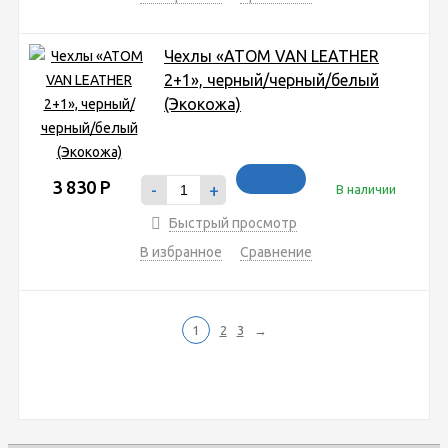
Чехлы «ATOM VAN LEATHER
2+1», черный/черный/белый
(Экокожа)
3 830
Р
-
+
В наличии
Быстрый просмотр
В избранное
Сравнение
1
2
3
→