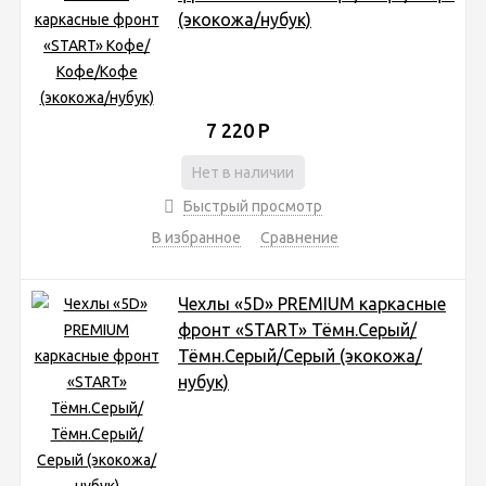
(экокожа/нубук)
7 220
Р
Нет в наличии
Быстрый просмотр
В избранное
Сравнение
Чехлы «5D» PREMIUM каркасные
фронт «START» Тёмн.Серый/
Тёмн.Серый/Серый (экокожа/
нубук)