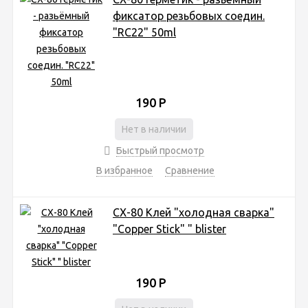
фиксатор резьбовых соедин.
"RC22" 50ml
190
Р
Нет в наличии
Быстрый просмотр
В избранное
Сравнение
CX-80 Клей "холодная сварка"
"Copper Stick" " blister
190
Р