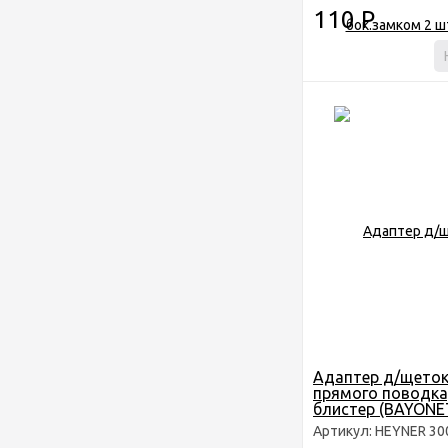
110
Р
Адаптер д/щеток
прямого поводка,
блистер (BAYONE
HEYNER
Артикул: HEYNER 30