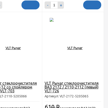
+
-
+
г стеклоочистителя
VLT Рычаг стеклоочистителя
-12 со спойлером
ВАЗ 2172 / 2110-2112 (левый)
 VLT-703
VLT-726
VLT-2110-5205066
Артикул: VLT-2172-5205065
610
Р