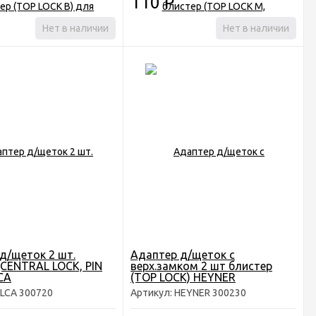
110
Р
Нет в наличии
Нет в наличии
д/щеток 2 шт.
Адаптер д/щеток c
(CENTRAL LOCK, PIN
верх.замком 2 шт блистер
CA
(TOP LOCK) HEYNER
ALCA 300720
Артикул: HEYNER 300230