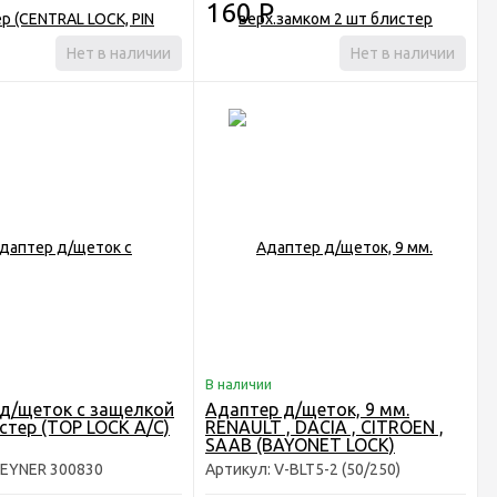
160
Р
Нет в наличии
Нет в наличии
В наличии
д/щеток с защелкой
Адаптер д/щеток, 9 мм.
истер (TOP LOCK A/C)
RENAULT , DACIA , CITROEN ,
SAAB (BAYONET LOCK)
HEYNER 300830
Артикул: V-BLT5-2 (50/250)