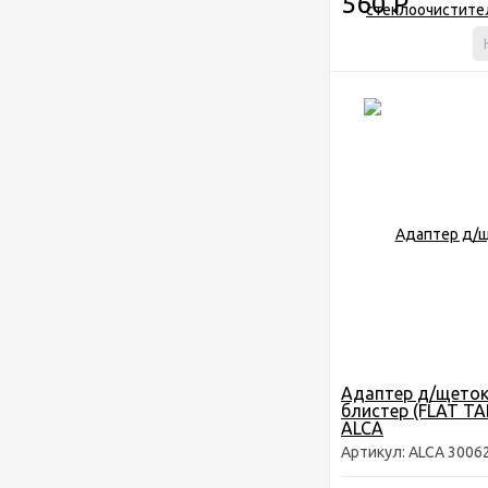
560
Р
Адаптер д/щеток
блистер (FLAT TA
ALCA
Артикул: ALCA 3006