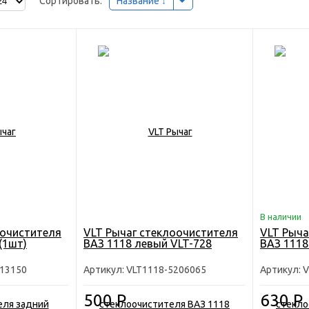
Сортировать:
Название
В наличии
оочистителя
VLT Рычаг стеклоочистителя
VLT Рыча
(1шт)
ВАЗ 1118 левый VLT-728
ВАЗ 1118
313150
Артикул: VLT1118-5206065
Артикул: 
500
Р
630
Р