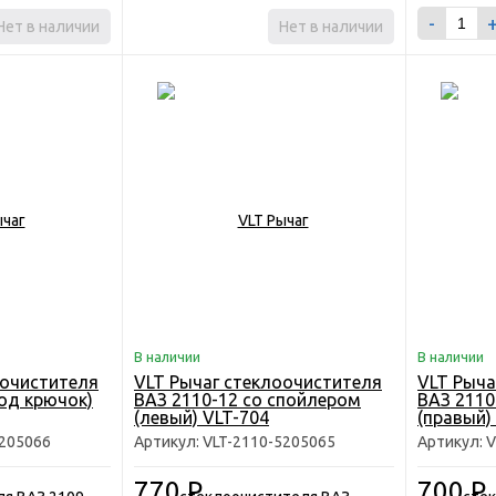
-
Нет в наличии
Нет в наличии
В наличии
В наличии
оочистителя
VLT Рычаг стеклоочистителя
VLT Рыча
под крючок)
ВАЗ 2110-12 со спойлером
ВАЗ 2110
(левый) VLT-704
(правый)
5205066
Артикул: VLT-2110-5205065
Артикул: 
770
Р
700
Р