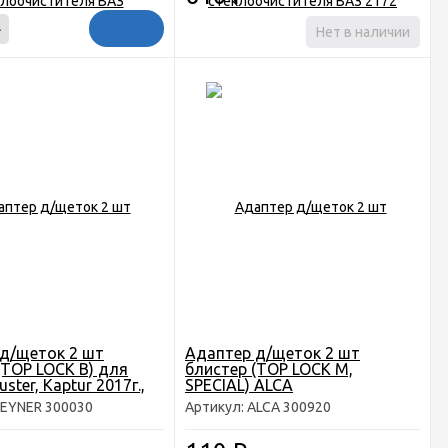
+
Нет в наличии
д/щеток 2 шт
Адаптер д/щеток 2 шт
(TOP LOCK B) для
блистер (TOP LOCK M,
uster, Kaptur 2017г.,
SPECIAL) ALCA
TA c 2020г
HEYNER 300030
Артикул: ALCA 300920