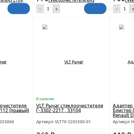
-
+
-
В наличии
оочистителя
VLT Рычаг стеклоочистителя
Адаптер 
2112 (правый)
Г-3302-2217 , 33104
блистер 
Renault D
LADA VES
5205066
Артикул: VLT70-5205300-01
Артикул: 