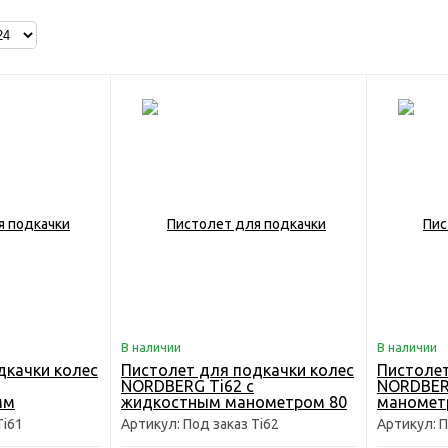
В наличии
В наличии
дкачки колес
Пистолет для подкачки колес
Пистолет
NORDBERG Ti62 с
NORDBER
мм
жидкостным манометром 80
маномет
мм
Ti61
Артикул: Под заказ Ti62
Артикул: П