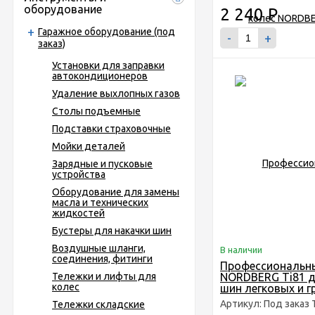
оборудование
2 240
Р
Гаражное оборудование (под
-
+
заказ)
Установки для заправки
автокондиционеров
Удаление выхлопных газов
Столы подъемные
Подставки страховочные
Мойки деталей
Зарядные и пусковые
устройства
Оборудование для замены
масла и технических
жидкостей
Бустеры для накачки шин
Воздушные шланги,
В наличии
соединения, фитинги
Профессиональн
Тележки и лифты для
NORDBERG Ti81 д
колес
шин легковых и г
Артикул: Под заказ 
Тележки складские