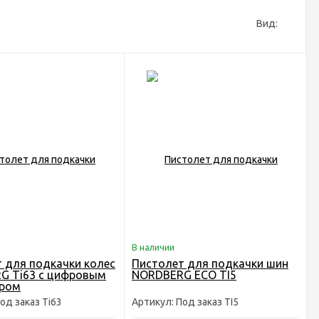
Вид:
В наличии
 для подкачки колес
Пистолет для подкачки шин
G Ti63 с цифровым
NORDBERG ECO TI5
ром
од заказ Ti63
Артикул: Под заказ TI5