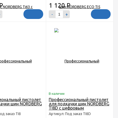
Р
1 120
Р
+
-
+
В наличии
иональный пистолет
Профессиональный пистолет
качки шин NORDBERG
для подкачки шин NORDBERG
TI8D с цифровым
манометром
од заказ TI8
Артикул: Под заказ TI8D