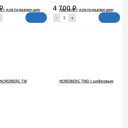
Р
4 700
Р
+
-
+