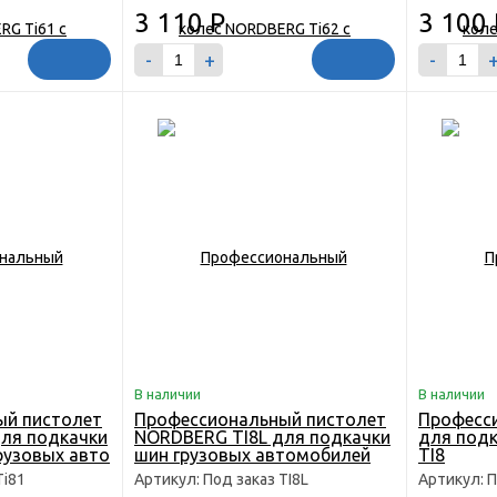
3 110
Р
3 100
-
+
-
В наличии
В наличии
ый пистолет
Профессиональный пистолет
Професс
ля подкачки
NORDBERG TI8L для подкачки
для под
рузовых авто
шин грузовых автомобилей
TI8
Ti81
Артикул: Под заказ TI8L
Артикул: П