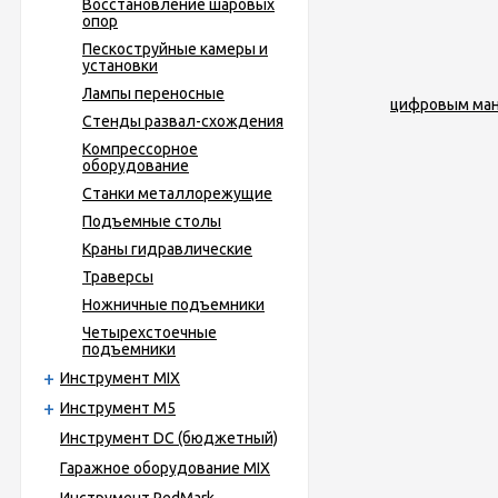
Восстановление шаровых
опор
Пескоструйные камеры и
установки
Лампы переносные
Стенды развал-схождения
Компрессорное
оборудование
Станки металлорежущие
Подъемные столы
Краны гидравлические
Траверсы
Ножничные подъемники
Четырехстоечные
подъемники
Инструмент MIX
Инструмент М5
Инструмент DC (бюджетный)
Гаражное оборудование MIX