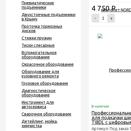
Пневматические
4 750
Р
подъемники
Двухстоечные подъемники
-
+
в Крыму
Проточка тормозных
дисков
Стяжки пружин
Тиски слесарные
Вспомогательное
оборудование
Окрасочное оборудование
Оборудование для
кузовного ремонта
Грузовое оборудование
Диагностическое
оборудование
Инструмент для
В наличии
автосервиса
Профессиональн
Сварочное оборудование
для подкачки ш
Детейлинг, мойка,
TI8DL с цифровы
химчистка
манометром
Артикул: Под заказ 