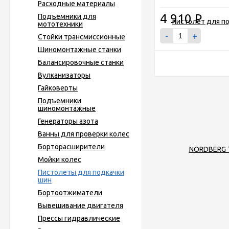
Расходные материалы
4 910
Р
Подъемники для
мототехники
-
+
Стойки трансмиссионные
Шиномонтажные станки
Балансировочные станки
Вулканизаторы
Гайковерты
Подъемники
шиномонтажные
Генераторы азота
Ванны для проверки колес
Борторасширители
Мойки колес
Пистолеты для подкачки
шин
Бортоотжиматели
Вывешивание двигателя
Прессы гидравлические