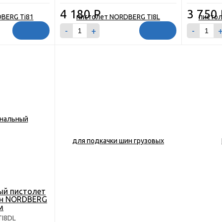
4 180
Р
3 750
-
+
-
ый пистолет
ин NORDBERG
м
TI8DL