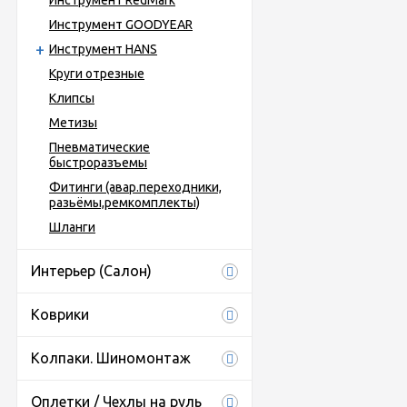
Инструмент RedMark
Инструмент GOODYEAR
Инструмент HANS
Круги отрезные
Клипсы
Метизы
Пневматические
быстроразъемы
Фитинги (авар.переходники,
разьёмы,ремкомплекты)
Шланги
Интерьер (Салон)
Коврики
Колпаки. Шиномонтаж
Оплетки / Чехлы на руль