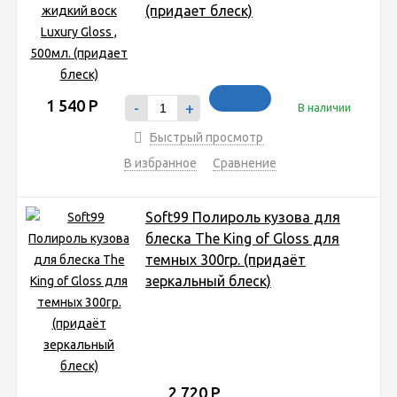
(придает блеск)
1 540
Р
-
+
В наличии
Быстрый просмотр
В избранное
Сравнение
Soft99 Полироль кузова для
блеска The King of Gloss для
темных 300гр. (придаёт
зеркальный блеск)
2 720
Р