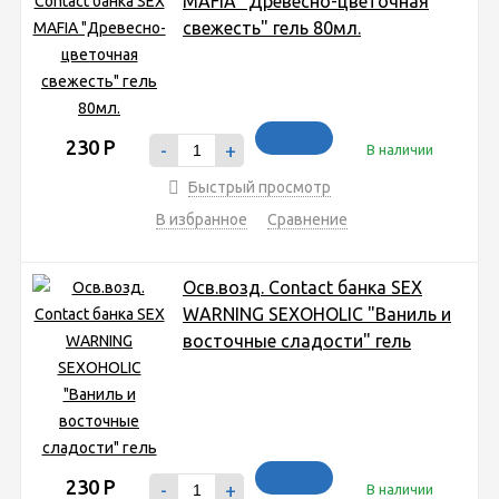
MAFIA "Древесно-цветочная
свежесть" гель 80мл.
230
Р
-
+
В наличии
Быстрый просмотр
В избранное
Сравнение
Осв.возд. Соntact банка SEX
WARNING SEXOHOLIC "Ваниль и
восточные сладости" гель
230
Р
-
+
В наличии