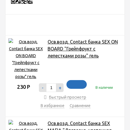
Осв.возд. Соntact банка SEX ON
BOARD "Грейпфрукт с
лепестками розы" гель
230
Р
-
+
В наличии
Быстрый просмотр
В избранное
Сравнение
Осв.возд. Соntact банка SEX