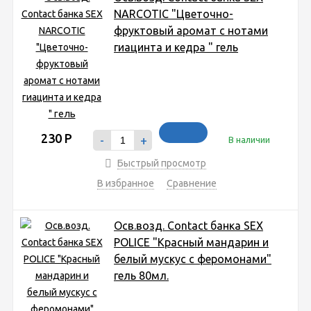
NARCOTIC "Цветочно-
фруктовый аромат с нотами
гиацинта и кедра " гель
230
Р
-
+
В наличии
Быстрый просмотр
В избранное
Сравнение
Осв.возд. Соntact банка SEX
POLICE "Красный мандарин и
белый мускус с феромонами"
гель 80мл.