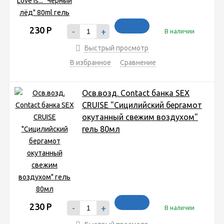
230
Р
-
+
В наличии
Быстрый просмотр
В избранное
Сравнение
Осв.возд. Соntact банка SEX
CRUISE "Сицилийский бергамот
окутанный свежим воздухом"
гель 80мл
230
Р
-
+
В наличии