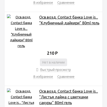
В избранное
Сравнение
Осв.возд. Соntact банка Love is...
"Клубничный дайкири" 80ml гель
210
Р
Нет в наличии
Быстрый просмотр
В избранное
Сравнение
Осв.возд. Соntact банка Love is...
"Листья лайма с цветками
сакуры" 80ml гель