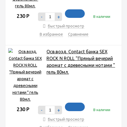
230
Р
-
+
В наличии
Быстрый просмотр
В избранное
Сравнение
Осв.возд. Соntact банка SEX
ROCK N ROLL "Пряный вечерий
аромат с древесными нотами "
гель 80мл.
230
Р
-
+
В наличии
Быстрый просмотр