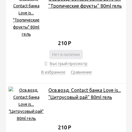
"Тропические фрукты" 80ml гель
210
Р
Нет в наличии
Быстрый просмотр
В избранное
Сравнение
Осв.возд. Соntact банка Love is...
"Цитрусовый рай" 80ml гель
210
Р