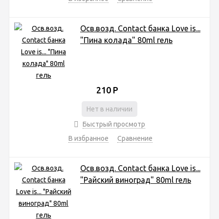
Осв.возд. Соntact банка Love is...
"Пина колада" 80ml гель
210
Р
Нет в наличии
Быстрый просмотр
В избранное
Сравнение
Осв.возд. Соntact банка Love is...
"Райский виноград" 80ml гель