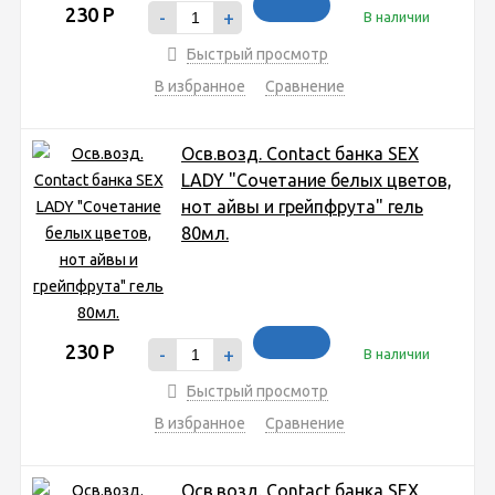
230
Р
-
+
В наличии
Быстрый просмотр
В избранное
Сравнение
Осв.возд. Соntact банка SEX
LADY "Сочетание белых цветов,
нот айвы и грейпфрута" гель
80мл.
230
Р
-
+
В наличии
Быстрый просмотр
В избранное
Сравнение
Осв.возд. Соntact банка SEX