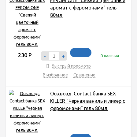
FEROM ONE "Свежий цветочный
аромат с феромонами" гель
80мл.
230
Р
-
+
В наличии
Быстрый просмотр
В избранное
Сравнение
Осв.возд. Соntact банка SEX
KILLER "Черная ваниль и ликер с
феромонами" гель 80мл.