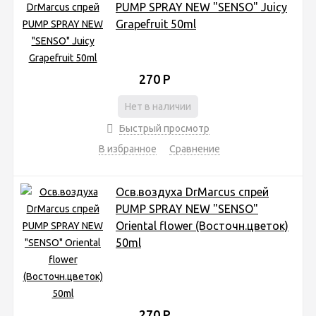
PUMP SPRAY NEW "SENSO" Juicy
Grapefruit 50ml
270
Р
Нет в наличии
Быстрый просмотр
В избранное
Сравнение
Осв.воздуха DrMarcus спрей
PUMP SPRAY NEW "SENSO"
Oriental flower (Восточн.цветок)
50ml
270
Р