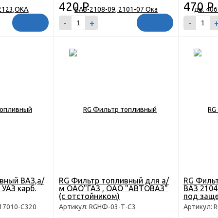
420
Р
470
Р
-
+
-
вный ВАЗ,а/
RG Фильтр топливный для а/
RG Филь
 УАЗ карб.
м ОАО"ГАЗ , ОАО "АВТОВАЗ"
ВАЗ 2104-
(с отстойником)
под защ
17010-C320
Артикул: RGНФ-03-Т-С3
Артикул: 