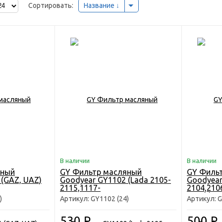
Сортировать:
Название
В наличии
В наличии
яный
GY Фильтр масляный
GY Филь
(GAZ, UAZ)
Goodyear GY1102 (Lada 2105-
Goodyear
2115,1117-
2104,210
1119,2170,2190,Vesta,X-
2141) )
)
Артикул: GY1102 (24)
Артикул: G
Ray,Lanos,ZAZ)
530
Р
500
Р