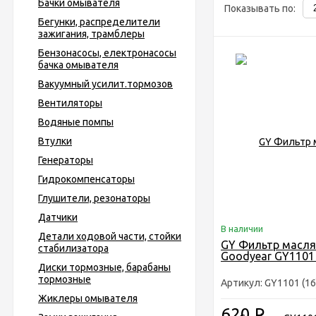
Бачки омывателя
Показывать по:
Бегунки, распределители
зажигания, трамблеры
Бензонасосы, електронасосы
бачка омывателя
Вакуумный усилит.тормозов
Вентиляторы
Водяные помпы
Втулки
Генераторы
Гидрокомпенсаторы
Глушители, резонаторы
Датчики
В наличии
Детали ходовой части, стойки
GY Фильтр масл
стабилизатора
Goodyear GY1101 
Диски тормозные, барабаны
тормозные
Артикул: GY1101 (16
Жиклеры омывателя
620
Р