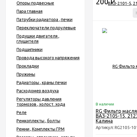
200
Р
Опоры подвесные
Пара главная
Патрубки радиатора , печки
Переключатели подрулевые
Подушки двигателя ,
глушителя
Подшипники
Провода высокого напряжения
Прокладки
Пружины
Радиаторы , краны печки
Расходомер воздуха
Регуляторы давления
тормозов , холост. хода
В наличии
RG Фильтр масл
Реле
ВАЗ-2105-15, 212
Калина
Ремкоплекты , болты
Артикул: RG2105-10
Ремни , Комплекты ГРМ