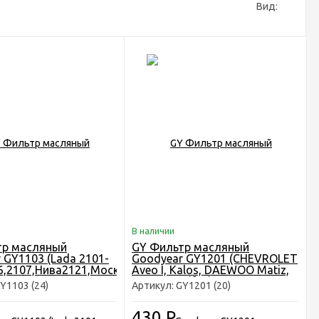
Вид:
В наличии
тр масляный
GY Фильтр масляный
 GY1103 (Lada 2101-
Goodyear GY1201 (CHEVROLET
6,2107,Нива2121,Москвич
Aveo I, Kalos, DAEWOO Matiz,
SUZUKI Swift II)
Y1103 (24)
Артикул: GY1201 (20)
430
Р