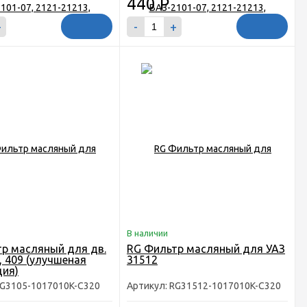
440
Р
+
-
+
В наличии
р масляный для дв.
RG Фильтр масляный для УАЗ
 , 409 (улучшеная
31512
ция)
RG3105-1017010K-C320
Артикул: RG31512-1017010K-C320