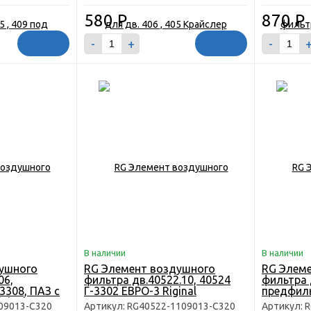
580
Р
870
Р
-
+
-
В наличии
В наличии
ушного
RG Элемент воздушного
RG Элем
06,
фильтра дв.40522.10, 40524
фильтра 
3308, ПАЗ с
Г-3302 ЕВРО-3 Riginal
предфиль
ginal
09013-C320
Артикул: RG40522-1109013-C320
Артикул: 