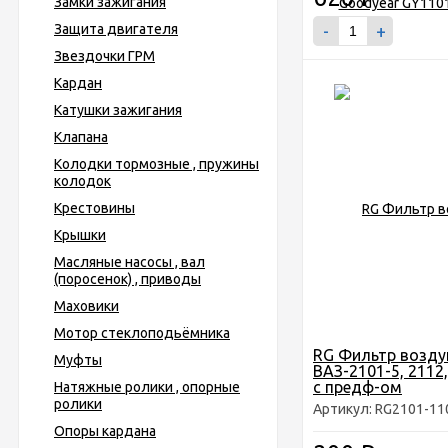
Замки зажигания
Защита двигателя
-
+
Звездочки ГРМ
Кардан
Катушки зажигания
Клапана
Колодки тормозные , пружины
колодок
Крестовины
Крышки
Масляные насосы , вал
(поросенок) , приводы
Маховики
Мотор стеклоподьёмника
RG Фильтр возд
Муфты
ВАЗ-2101-5, 2112,
с предф-ом
Натяжные ролики , опорные
ролики
Артикул: RG2101-11
Опоры кардана