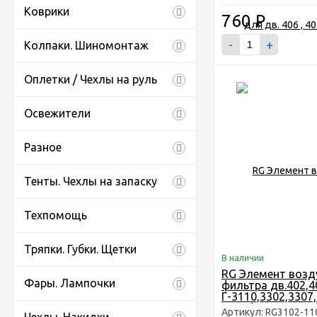
Коврики
760
Р
-
+
Колпаки. Шиномонтаж
Оплетки / Чехлы на руль
Освежители
Разное
Тенты. Чехлы на запаску
Техпомощь
Тряпки. Губки. Щетки
В наличии
RG Элемент возд
Фары. Лампочки
фильтра дв.402,4
Г-3110,3302,3307,
предфильтром Ri
Артикул: RG3102-11