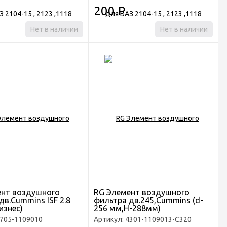
200
Р
Нет в наличии
Нет в наличии
ент воздушного
RG Элемент воздушного
дв.Cummins ISF 2.8
фильтра дв.245,Cummins (d-
изнес)
256 мм,H-288мм)
Г-3309,33078,4301,6640,33104
2705-1109010
Артикул: 4301-1109013-C320