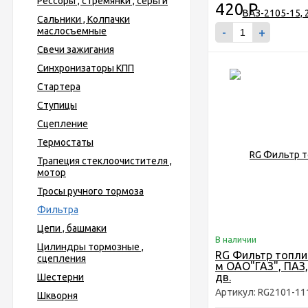
Рессоры , стремянки , серьги
420
Р
Сальники , Колпачки
маслосъемные
-
+
Свечи зажигания
Синхронизаторы КПП
Стартера
Ступицы
Сцепление
Термостаты
Трапеция стеклоочистителя ,
мотор
Тросы ручного тормоза
Фильтра
Цепи , башмаки
В наличии
Цилиндры тормозные ,
RG Фильтр топли
сцепления
м ОАО"ГАЗ", ПАЗ,
дв.
Шестерни
Артикул: RG2101-11
Шкворня