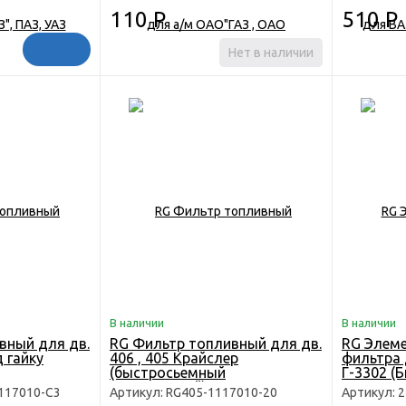
110
Р
510
Р
Нет в наличии
В наличии
В наличии
вный для дв.
RG Фильтр топливный для дв.
RG Элем
д гайку
406 , 405 Крайслер
фильтра 
(быстросьемный
Г-3302 (Б
пластиковый)
117010-C3
Артикул: RG405-1117010-20
Артикул: 