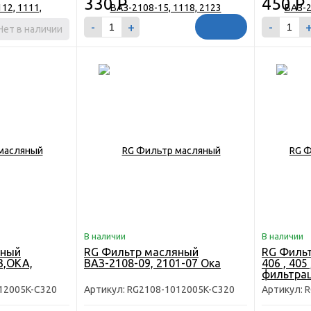
330
Р
450
Р
-
+
-
Нет в наличии
В наличии
В наличии
яный
RG Фильтр масляный
RG Фильт
3,ОКА,
ВАЗ-2108-09, 2101-07 Ока
406 , 405
фильтра
12005K-C320
Артикул: RG2108-1012005K-C320
Артикул: 