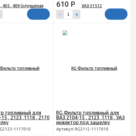
610
Р
+
-
+
тр топливный для
RG Фильтр топливный для
15 , 2123 ,1118 , 2170
ВАЗ 2104-15 , 2123 ,1118 , УАЗ
елку
инжектор под защелку
RG2123-1117010
Артикул: RG2112-1117010