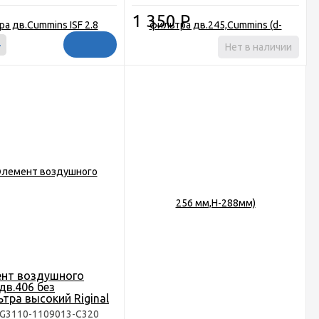
1 350
Р
+
Нет в наличии
ент воздушного
дв.406 без
тра высокий Riginal
RG3110-1109013-C320