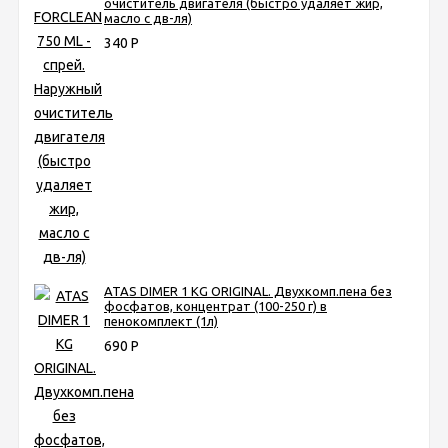
очиститель двигателя (быстро удаляет жир,
масло с дв-ля)
340
Р
ATAS DIMER 1 KG ORIGINAL. Двухкомп.пена без
фосфатов, концентрат (100-250 г) в
пенокомплект (1л)
690
Р