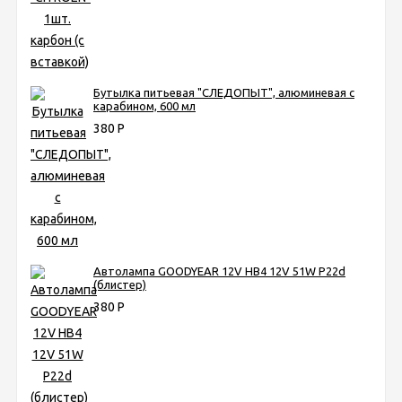
Бутылка питьевая "СЛЕДОПЫТ", алюминевая с
карабином, 600 мл
380
Р
Автолампа GOODYEAR 12V НB4 12V 51W P22d
(блистер)
380
Р