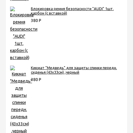
Блокировка ремня безопасности "AUDI" 1шт.
карбон (с вставкой)
380
Р
Кикмат "Медведь" для защиты спинки передн.
сиденья (43х33см) ,черный
380
Р