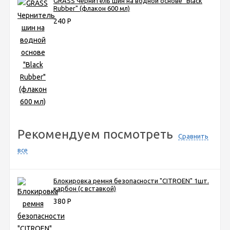
GRASS Чернитель шин на водной основе "Black
Rubber" (флакон 600 мл)
240
Р
Рекомендуем посмотреть
Сравнить
все
Блокировка ремня безопасности "CITROEN" 1шт.
карбон (с вставкой)
380
Р