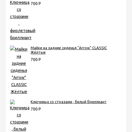
700
Р
Майки на задние сиденья "Arrow" CLASSIC
Жёлтые
700
Р
Ключница со стразами , белый бриллиант
700
Р