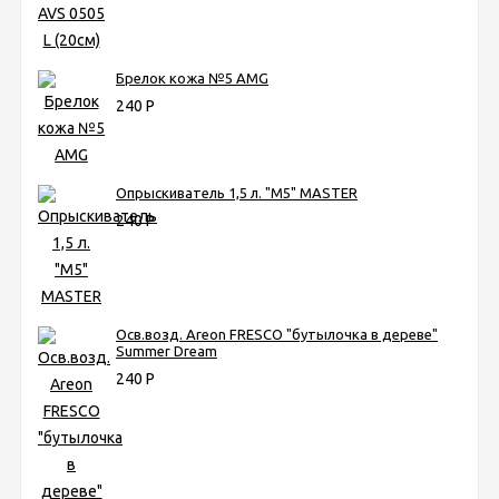
Брелок кожа №5 AMG
240
Р
Опрыскиватель 1,5 л. "М5" MASTER
240
Р
Осв.возд. Areon FRESCO "бутылочка в дереве"
Summer Dream
240
Р