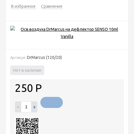
В избранное
Сравнение
DrMarсus (120/20)
Артикул:
Нет в наличии
250
Р
-
+