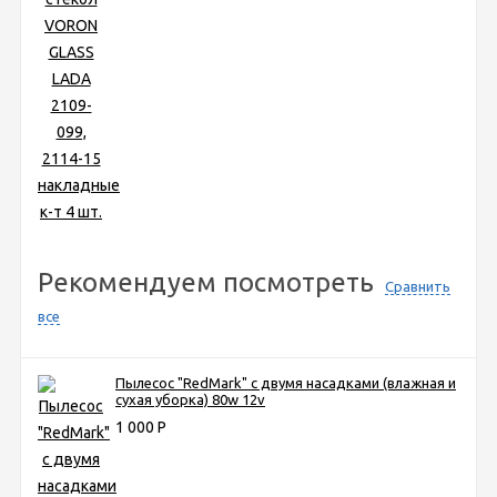
Рекомендуем посмотреть
Сравнить
все
Пылесос "RedMark" с двумя насадками (влажная и
сухая уборка) 80w 12v
1 000
Р